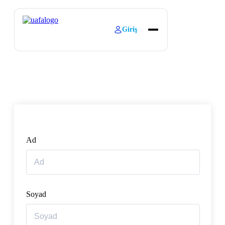
Giriş
Haqqımızda
Öyrənməni Araşdırın
Əlaqə
Ad
Soyad