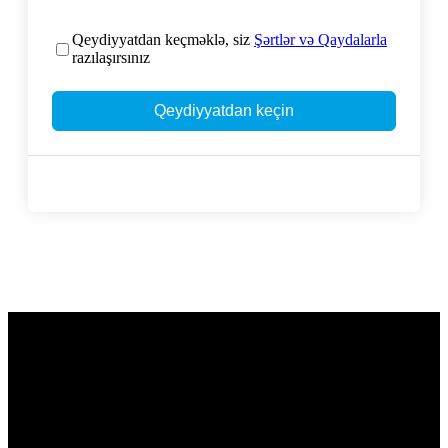
Qeydiyyatdan keçməklə, siz
Şərtlər və Qaydalarla
razılaşırsınız
Qeydiyyatdan keçin