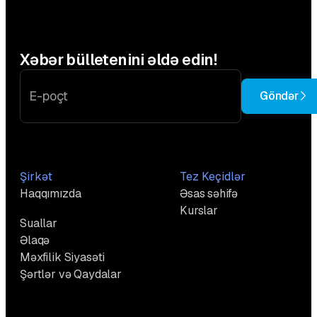
Xəbər bülletenini əldə edin!
Göndər
Şirkət
Tez Keçidlər
Haqqımızda
Əsas səhifə
Tez-tez Verilən
Kurslar
Suallar
Əlaqə
Məxfilik Siyasəti
Şərtlər və Qaydalar