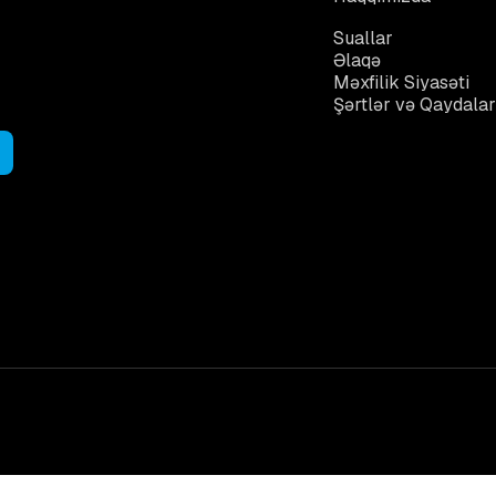
Tez-tez Verilən
Suallar
Əlaqə
Məxfilik Siyasəti
Şərtlər və Qaydala