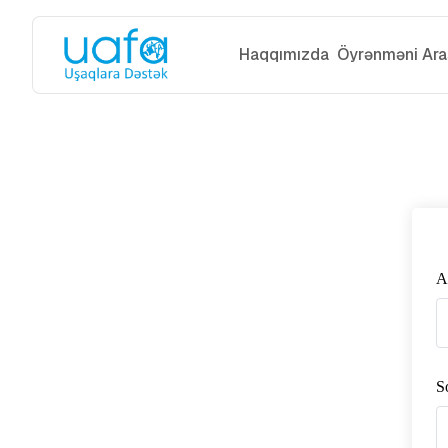
Haqqımızda
Öyrənməni Ara
A
S