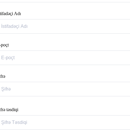
tifadəçi Adı
-poçt
frə
frə təsdiqi