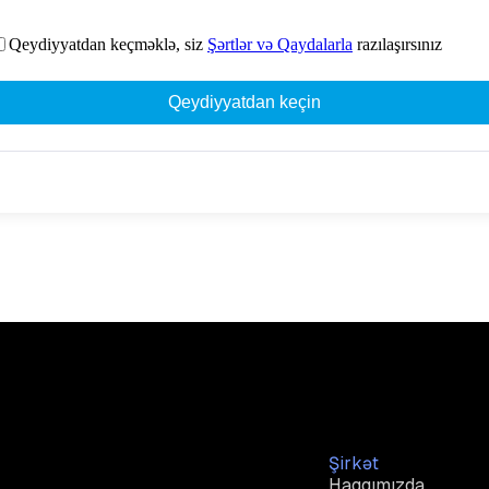
Qeydiyyatdan keçməklə, siz
Şərtlər və Qaydalarla
razılaşırsınız
Qeydiyyatdan keçin
Şirkət
Haqqımızda