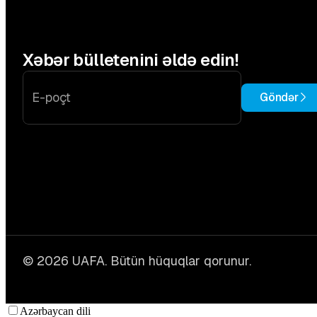
Xəbər bülletenini əldə edin!
Göndər
© 2026 UAFA. Bütün hüquqlar qorunur.
Azərbaycan dili