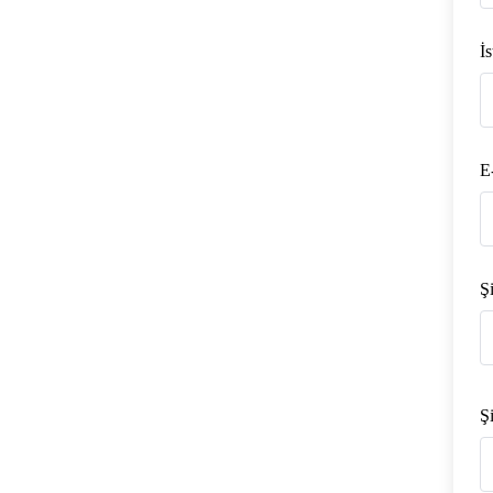
İs
E
Şi
Şi