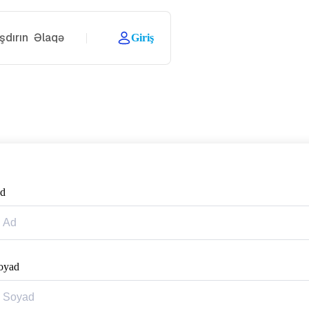
şdırın
Əlaqə
Giriş
d
oyad