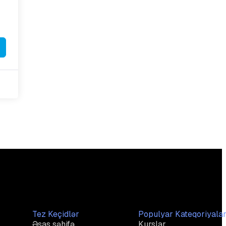
Tez Keçidlər
Populyar Kateqoriyala
Əsas səhifə
Kurslar