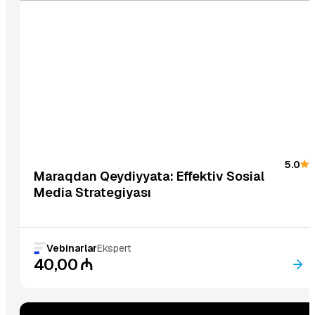
Endirimdə
5.0
Maraqdan Qeydiyyata: Effektiv Sosial
Media Strategiyası
Vebinarlar
Ekspert
40,00
₼