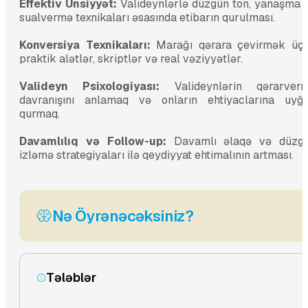
Effektiv Ünsiyyət:
Valideynlərlə düzgün ton, yanaşma 
sualvermə texnikaları əsasında etibarın qurulması.
Konversiya Texnikaları:
Marağı qərara çevirmək üç
praktik alətlər, skriptlər və real vəziyyətlər.
Valideyn Psixologiyası:
Valideynlərin qərarver
davranışını anlamaq və onların ehtiyaclarına uyğ
qurmaq.
Davamlılıq və Follow-up:
Davamlı əlaqə və düzg
izləmə strategiyaları ilə qeydiyyat ehtimalının artması.
Nə Öyrənəcəksiniz?
Tələblər