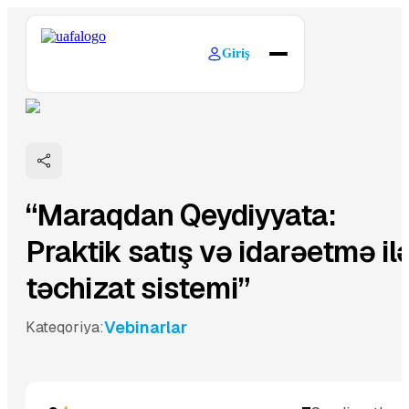
Giriş
Haqqımızda
Öyrənməni Araşdırın
Əlaqə
“Maraqdan Qeydiyyata:
Praktik satış və idarəetmə il
təchizat sistemi”
Vebinarlar
Kateqoriya: