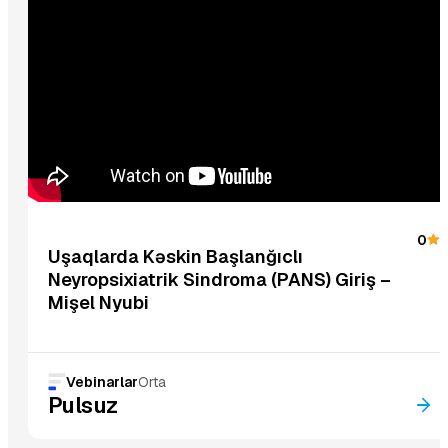
0
Uşaqlarda Kəskin Başlanğıclı
Neyropsixiatrik Sindroma (PANS) Giriş –
Mişel Nyubi
Vebinarlar
Orta
Pulsuz