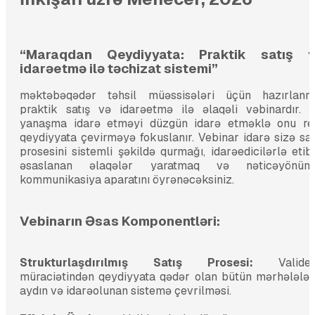
“Maraqdan Qeydiyyata: Praktik satış 
idarəetmə ilə təchizat sistemi”
məktəbəqədər təhsil müəssisələri üçün hazırlanm
praktik satış və idarəetmə ilə əlaqəli vəbinardır. 
yanaşma idarə etməyi düzgün idarə etməklə onu re
qeydiyyata çevirməyə fokuslanır. Vebinar idarə sizə sat
prosesini sistemli şəkildə qurmağı, idarəedicilərlə etib
əsaslanan əlaqələr yaratmaq və nəticəyönüm
kommunikasiya aparatını öyrənəcəksiniz.
Vebinarın Əsas Komponentləri:
Strukturlaşdırılmış Satış Prosesi:
Validey
müraciətindən qeydiyyata qədər olan bütün mərhələlər
aydın və idarəolunan sistemə çevrilməsi.