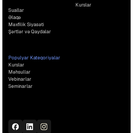
Tez-tez Verilən
Kurslar
Suallar
Əlaqə
Məxfilik Siyasəti
Şərtlər və Qaydalar
Populyar Kateqoriyalar
Kurslar
Məhsullar
Vebinarlar
Seminarlar