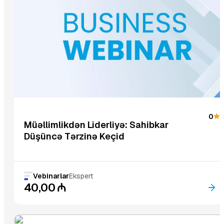
Endirimdə
0
Müəllimlikdən Liderliyə: Sahibkar
Düşüncə Tərzinə Keçid
Vebinarlar
Ekspert
40,00
₼