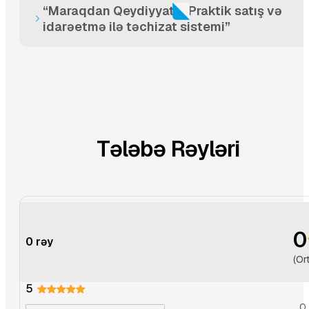
“Maraqdan Qeydiyyata: Praktik satış və
idarəetmə ilə təchizat sistemi”
“Maraqdan Qeydiyyata: Praktik satış və idarəetmə
02:4
ilə təchizat sistemi”
Tələbə Rəyləri
0
0 rəy
(Or
5
0 