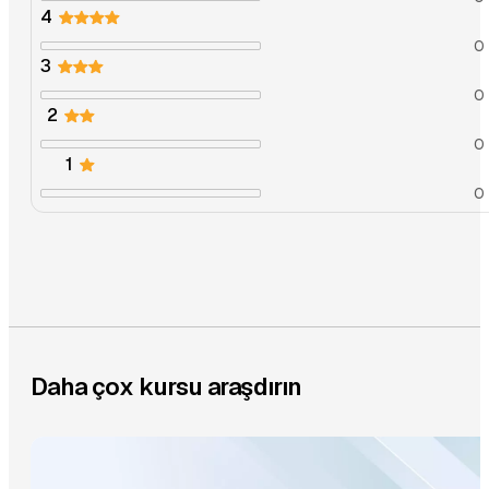
4
0 
3
0 
2
0 
1
0 
Daha çox kursu araşdırın