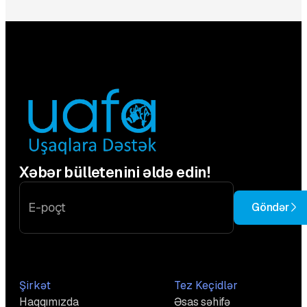
Xəbər bülletenini əldə edin!
Göndər
Şirkət
Tez Keçidlər
Haqqımızda
Əsas səhifə