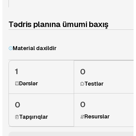
Tədris planına ümumi baxış
Material daxildir
1
0
Dərslər
Testlər
0
0
Resurslar
Tapşırıqlar